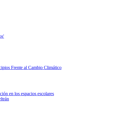
os'
ipios Frente al Cambio Climático
ión en los espacios escolares
ltrán