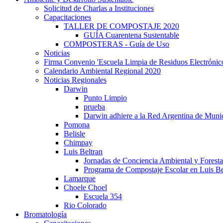
Solicitud de Charlas a Instituciones
Capacitaciones
TALLER DE COMPOSTAJE 2020
GUÍA Cuarentena Sustentable
COMPOSTERAS - Guía de Uso
Noticias
Firma Convenio 'Escuela Limpia de Residuos Electrónic
Calendario Ambiental Regional 2020
Noticias Regionales
Darwin
Punto Limpio
prueba
Darwin adhiere a la Red Argentina de Munic
Pomona
Belisle
Chimpay
Luis Beltran
Jornadas de Conciencia Ambiental y Forestac
Programa de Compostaje Escolar en Luis Be
Lamarque
Choele Choel
Escuela 354
Rio Colorado
Bromatología